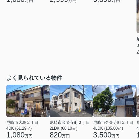
万円
万円
万円
3
よく見られている物件
尼崎市大島２丁目
尼崎市金楽寺町２丁目
尼崎市金楽寺町２丁目
4DK (61.29㎡)
2LDK (68.10㎡)
4LDK (135.00㎡)
4
1,080
820
3,500
万円
万円
万円