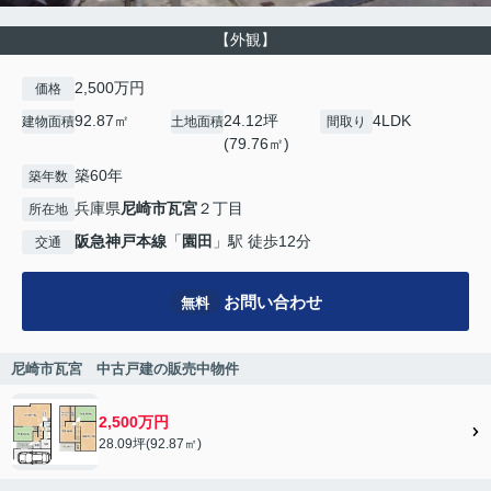
【外観】
2,500万円
価格
92.87㎡
24.12坪
4LDK
建物面積
土地面積
間取り
(79.76㎡)
築60年
築年数
兵庫県
尼崎市
瓦宮
２丁目
所在地
阪急神戸本線
「
園田
」駅 徒歩12分
交通
お問い合わせ
無料
尼崎市瓦宮 中古戸建の販売中物件
2,500万円
28.09坪(92.87㎡)