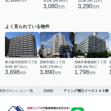
万円
2LDK (60.11㎡)
3LDK (68.64㎡)
3,290
3,080
万円
万円
よく見られている物件
東大阪市西岩田３丁目
尼崎市潮江１丁目
尼崎市東難波町１丁目
3LDK (87.15㎡)
3LDK (79.68㎡)
3LDK (54.79㎡)
3
3,698
3,890
1,798
万円
万円
万円
崎市のマンション一覧
尼崎駅
アミング潮江イーストＡ３棟