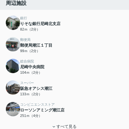
周辺施設
銀行
りそな銀行尼崎北支店
82ｍ（2分）
郵便局
郵便局潮江１丁目
99ｍ（2分）
総合病院
尼崎中央病院
104ｍ（2分）
スーパー
阪急オアシス潮江
133ｍ（2分）
コンビニエンスストア
ローソンアミング潮江店
251ｍ（4分）
すべて見る