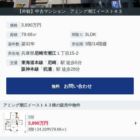
【外観】中古マンション アミング潮江イーストＡ３
3,890万円
価格
79.68㎡
3LDK
面積
間取り
築32年
3階/14階建
築年数
所在階
兵庫県
尼崎市
潮江
１丁目15-2
所在地
東海道本線
「
尼崎
」駅 徒歩5分
交通
阪神本線
「
杭瀬
」駅 徒歩28分
お問い合わせ
無料
アミング潮江イーストＡ３棟の販売中物件
3階
3,890万円
3階 / 24.10坪(79.68㎡)