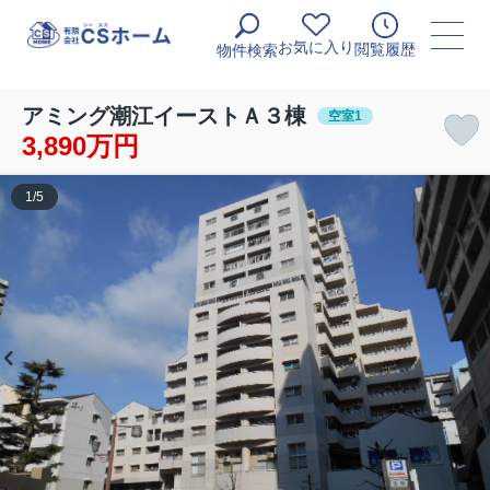
お気に入り
閲覧履歴
物件検索
アミング潮江イーストＡ３棟
空室1
3,890万円
1
/
5