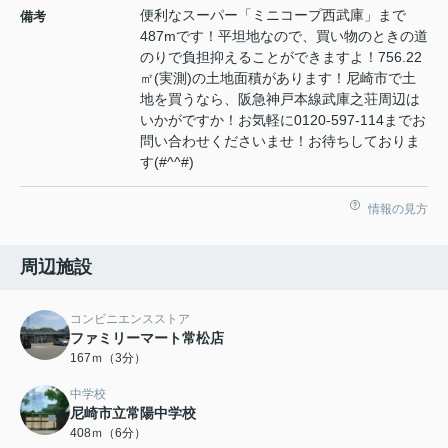
便利なスーパー「ミニコープ西武庫」まで
備考
487mです！平坦地なので、買い物のときの道
のりで負担抑えることができますよ！756.22
㎡(実測)の土地面積があります！尼崎市で土
地を買うなら、阪急神戸本線武庫之荘周辺は
いかがですか！お気軽に0120-597-114までお
問い合わせくださいませ！お待ちしておりま
す(#^^#)
情報の見方
周辺施設
コンビニエンスストア
ファミリーマート常松店
167ｍ（3分）
中学校
尼崎市立常陽中学校
408ｍ（6分）