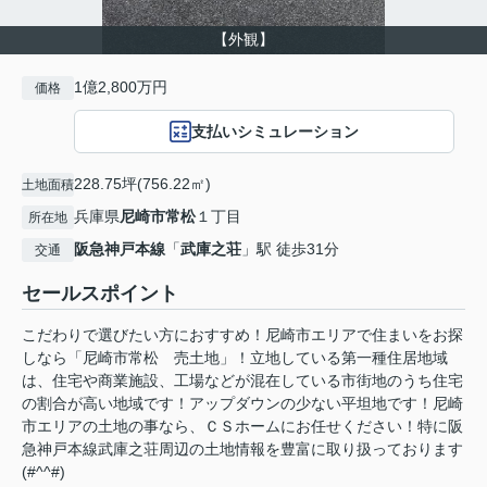
【外観】
1億2,800万円
価格
支払いシミュレーション
228.75坪(756.22㎡)
土地面積
兵庫県
尼崎市
常松
１丁目
所在地
阪急神戸本線
「
武庫之荘
」駅 徒歩31分
交通
セールスポイント
こだわりで選びたい方におすすめ！尼崎市エリアで住まいをお探
しなら「尼崎市常松 売土地」！立地している第一種住居地域
は、住宅や商業施設、工場などが混在している市街地のうち住宅
の割合が高い地域です！アップダウンの少ない平坦地です！尼崎
市エリアの土地の事なら、ＣＳホームにお任せください！特に阪
急神戸本線武庫之荘周辺の土地情報を豊富に取り扱っております
(#^^#)