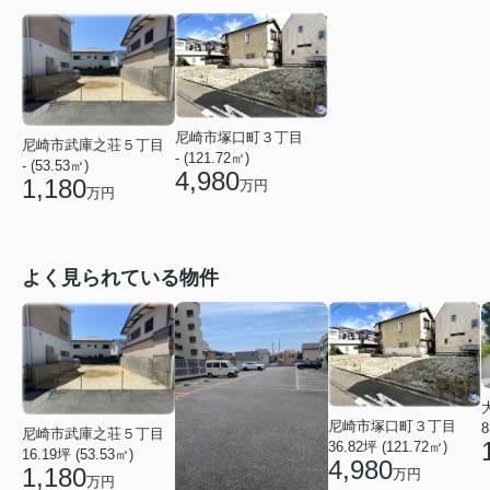
尼崎市塚口町３丁目
尼崎市武庫之荘５丁目
- (121.72㎡)
- (53.53㎡)
4,980
1,180
万円
万円
よく見られている物件
尼崎市塚口町３丁目
8
尼崎市武庫之荘５丁目
36.82坪 (121.72㎡)
16.19坪 (53.53㎡)
4,980
1,180
万円
万円