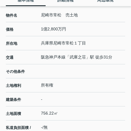
尼崎市常松 売土地
物件名
1億2,800万円
価格
兵庫県
尼崎市
常松
１丁目
所在地
阪急神戸本線
「
武庫之荘
」駅 徒歩31分
交通
その他条件
所有権
土地権利
-
建築条件
756.22㎡
土地面積
-/無
私道負担面積 /