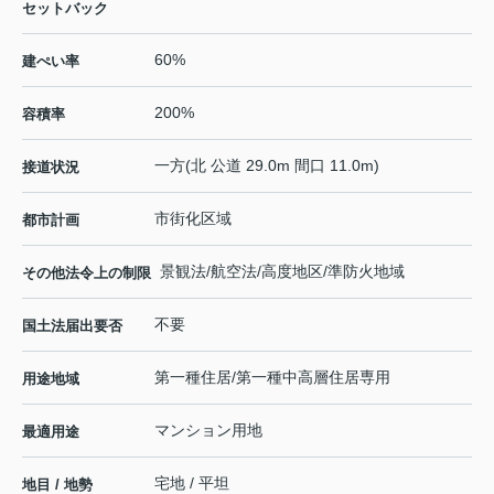
セットバック
60%
建ぺい率
200%
容積率
一方(北 公道 29.0m 間口 11.0m)
接道状況
市街化区域
都市計画
景観法/航空法/高度地区/準防火地域
その他法令上の制限
不要
国土法届出要否
第一種住居/第一種中高層住居専用
用途地域
マンション用地
最適用途
宅地 / 平坦
地目 / 地勢