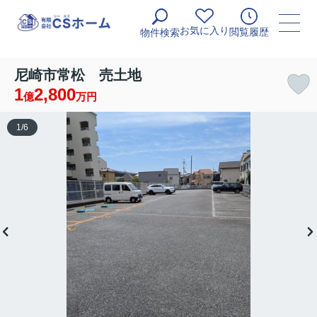
お気に入り
閲覧履歴
物件検索
尼崎市常松 売土地
1
2,800
億
万円
1
/
6