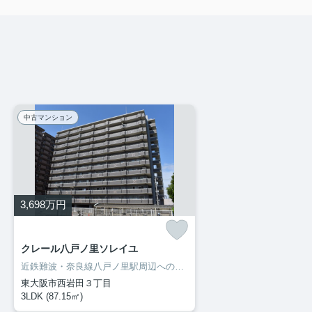
中古マンション
3,698
万円
クレール八戸ノ里ソレイユ
近鉄難波・奈良線八戸ノ里駅周辺への引っ越しをお考えなら「クレール八戸ノ里ソレイユ」！買い物に便利なショッピングセンター「イオンスタイル」まで360mです！不動産の購入をご検討されているなら、東大阪市ではいかがでしょうか！新生活を快適にスタートできるよう、当社スタッフがしっかりとサポートいたします(*^_^*)
東大阪市西岩田３丁目
3LDK (87.15㎡)