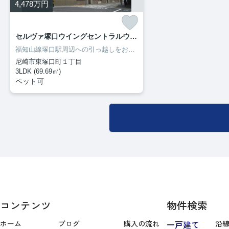
4,478
万円
セルヴァ塚口ウイングセントラルウイング
福知山線塚口駅周辺への引っ越しをお考えなら「セルヴァ塚口ウイングセントラルウイング」☆ファミリーマート南塚口町３まで徒歩2分と近場にコンビニがあるのもポイント☆尼崎市エリアの住まい探しなら、0120-597-114からＣＳホームまでお電話ください☆info@cshome.jpのお問い合わせも受け付けております(^o^)
尼崎市東塚口町１丁目
3LDK (69.69㎡)
ペット可
コンテンツ
物件検索
ホーム
ブログ
購入の流れ
一戸建て
沿