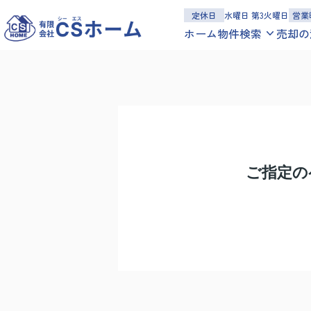
定休日
水曜日 第3火曜日
営業
ホーム
物件検索
売却の
一戸建てを探す
沿線
エリア
地図
学区
マンションを探す
沿線
エリア
地図
学区
土地を探す
沿線
エリア
地図
学区
ご指定の