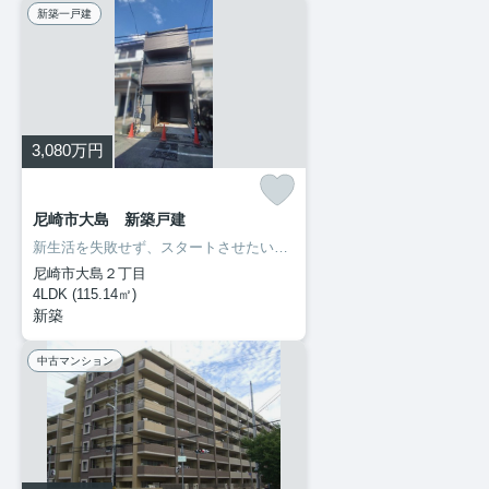
新築一戸建
3,080
万円
尼崎市大島 新築戸建
新生活を失敗せず、スタートさせたいならこちらの「尼崎市大島 新築戸建」はいかがでしょうか☆不審者が侵入しづらいオートロック付き物件なので安心です☆建物面積115.14㎡以上あるので広々と使えます☆阪神本線武庫川近辺で戸建て情報をお探しの方は、尼崎市の情報数が豊富なＣＳホームにお任せください☆ご利用をお待ちしております(^^)
尼崎市大島２丁目
4LDK (115.14㎡)
新築
中古マンション