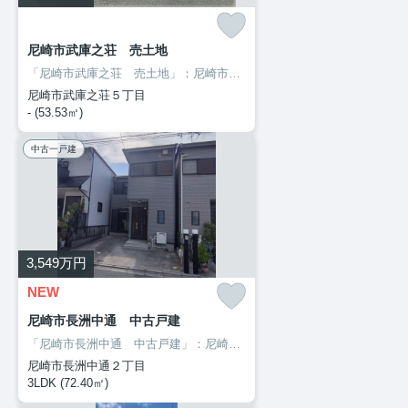
尼崎市武庫之荘 売土地
「尼崎市武庫之荘 売土地」：尼崎市エリアの新居にピッタリ◎土地購入を考えている方、一度チェックして頂きたいのがこちらの売地です◎買い物の際の道のりも楽になりやすい平坦地です◎周辺環境が充実している住宅用地です◎阪急神戸本線武庫之荘周辺で土地を探すなら、info@cshome.jpまでお問い合わせください◎ＣＳホームで納得のいく土地を探しましょう(*^^*)
尼崎市武庫之荘５丁目
- (53.53㎡)
中古一戸建
3,549
万円
NEW
尼崎市長洲中通 中古戸建
「尼崎市長洲中通 中古戸建」：尼崎市エリアの新居にピッタリ☆合志病院まで405mです☆72.4㎡の建物面積がある物件です☆マイホームを妥協せず探したいのであれば、0120-597-114/info@cshome.jpから、ＣＳホームまでお問い合わせください(*^^*)
尼崎市長洲中通２丁目
3LDK (72.40㎡)