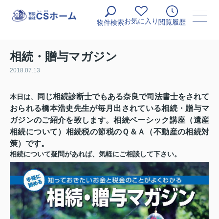
お気に入り
閲覧履歴
物件検索
相続・贈与マガジン
2018.07.13
同じ相続診断士でもある奈良で司法書士をされて
本日は、
おられる
橋本浩史先生が毎月出されている相続・贈与マ
ガジンのご紹介を致します。相続ベーシック講座（遺産
相続について）相続税の節税のＱ＆Ａ（不動産の相続対
策）
です。
相続について疑問があれば、気軽にご相談して下さい。