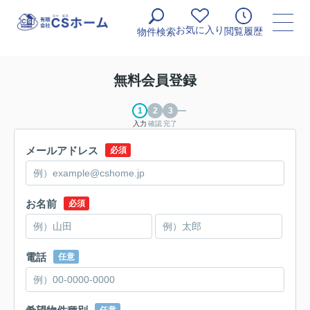
お気に入り
閲覧履歴
物件検索
無料会員登録
入力
確認
完了
メールアドレス
必須
お名前
必須
電話
任意
任意