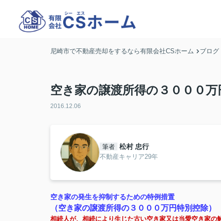
尼崎市で不動産売却をするなら有限会社CSホーム
ブログ
空き家の譲渡所得の３０００万
2016.12.06
松村 忠行
筆者
不動産キャリア29年
空き家の発生を抑制するための特例措置
（空き家の譲渡所得の３０００万円特別控除）
相続人が、相続により生じた古い空き家又は当愛空き家の