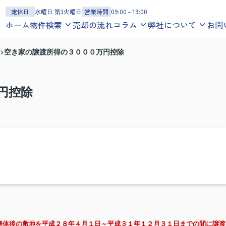
定休日
水曜日 第3火曜日
営業時間
09:00～19:00
ホーム
物件検索
売却の流れ
コラム
弊社について
お問
一戸建てを探す
お役立ち情報
スタッフ紹介
空き家の譲渡所得の３０００万円控除
沿線
エリア
地図
学区
地域コラム
お客様の声
マンションを探す
スタッフブログ
会社概要
沿線
エリア
地図
学区
円控除
アクセスマップ
土地を探す
沿線
エリア
地図
学区
解体後の敷地を平成２８年４月１日～平成３１年１２月３１日までの間に譲渡