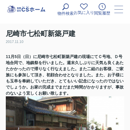
お気に入り
閲覧履歴
物件検索
尼崎市七松町新築戸建
2017.11.10
11月5日（日）に尼崎市七松町新築戸建の現場にてＣ号地、Ｄ号
地合同で、地鎮祭を行いました。週末久しぶりに天気も良くあた
たかかったので滞りなく行なえました
。また二組のお客様、ご家
族にも参加して頂き、初顔合わせとなりました。また、
お子様に
も玉串を奉納していただき、とてもいい記念になったのではない
でしょうか。お家の完成までまだまだ時間がかかりますが、事故
のないよう宜しくお願い致します。