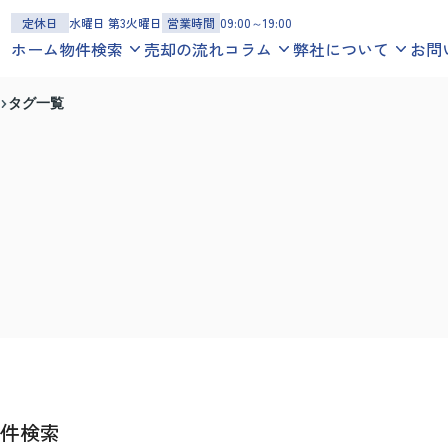
定休日
水曜日 第3火曜日
営業時間
09:00～19:00
ホーム
物件検索
売却の流れ
コラム
弊社について
お問
一戸建てを探す
お役立ち情報
スタッフ紹介
タグ一覧
沿線
エリア
地図
学区
地域コラム
お客様の声
マンションを探す
スタッフブログ
会社概要
沿線
エリア
地図
学区
アクセスマップ
土地を探す
沿線
エリア
地図
学区
件検索