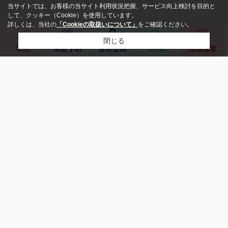
当サイトでは、お客様の当サイト利用状況把握、サービス向上検討を目的と
して、クッキー（Cookie）を使用しています。
詳しくは、当社の
「Cookieの取扱いについて」
をご確認ください。
閉じる
LINE
電話
来店予約
会員登録
売却査定
新築・中古
指定しない
新築
中
古
価格
～
築年数
〒661-0002
兵庫県尼崎市塚口町６丁目１２－１１
営業時間
09:00～19:00
定休日
水曜日 第3火曜日
間取り
ワンルーム
1K/1DK/1LDK