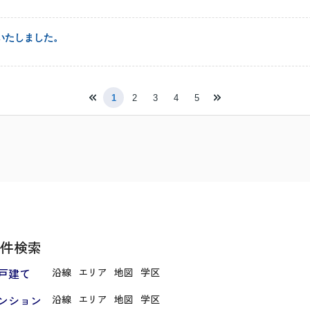
いたしました。
1
2
3
4
5
件検索
戸建て
沿線
エリア
地図
学区
ンション
沿線
エリア
地図
学区