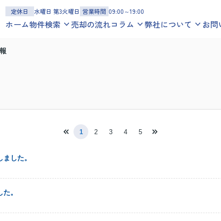
定休日
水曜日 第3火曜日
営業時間
09:00～19:00
ホーム
物件検索
売却の流れ
コラム
弊社について
お問
一戸建てを探す
お役立ち情報
スタッフ紹介
報
沿線
エリア
地図
学区
地域コラム
お客様の声
マンションを探す
スタッフブログ
会社概要
沿線
エリア
地図
学区
アクセスマップ
土地を探す
沿線
エリア
地図
学区
1
2
3
4
5
しました。
した。