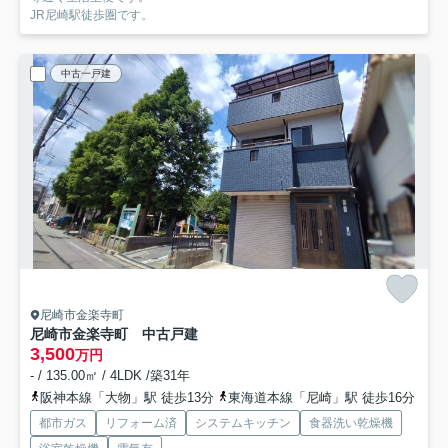
JR尼崎駅徒歩圏です。
中古一戸建
尼崎市金楽寺町
尼崎市金楽寺町 中古戸建
3,500
万円
- / 135.00㎡ / 4LDK /築31年
阪神本線「大物」駅 徒歩13分
東海道本線「尼崎」駅 徒歩16分
都市ガス
リフォーム済
システムキッチン
食器洗い乾燥機