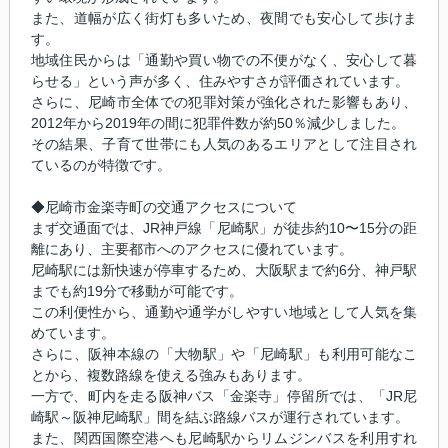
また、道幅が広く街灯も多いため、夜間でも安心して歩けま
す。
地域住民からは「通勤や買い物での不便がなく、安心して暮
らせる」という声が多く、住みやすさが評価されています。
さらに、尼崎市全体での犯罪対策が強化された影響もあり、
2012年から2019年の間に犯罪件数が約50％減少しました。
その結果、子育て世帯にも人気のあるエリアとして注目され
ているのが特徴です。
◆尼崎市金楽寺町の交通アクセスについて
まず交通面では、JR神戸線「尼崎駅」が徒歩約10〜15分の距
離にあり、主要都市へのアクセスに優れています。
尼崎駅には新快速が停車するため、大阪駅まで約6分、神戸駅
までも約19分で移動が可能です。
この利便性から、通勤や通学がしやすい地域として人気を集
めています。
さらに、阪神本線の「大物駅」や「尼崎駅」も利用可能なこ
とから、複数路線を使える強みもあります。
一方で、町内を走る阪神バス「金楽寺」停留所では、「JR尼
崎駅～阪神尼崎駅」間を結ぶ路線バスが運行されています。
また、関西国際空港へも尼崎駅からリムジンバスを利用すれ