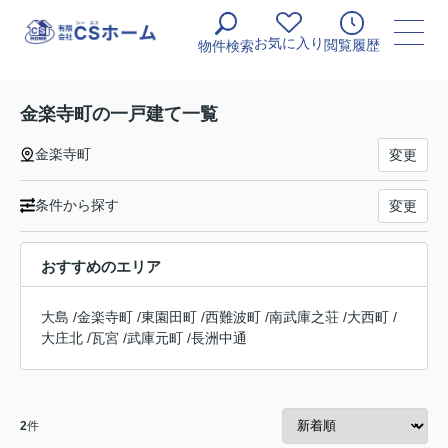
お気に入り
閲覧履歴
物件検索
金楽寺町の一戸建て一覧
金楽寺町
変更
条件から探す
変更
おすすめのエリア
大島
/
金楽寺町
/
東園田町
/
西難波町
/
南武庫之荘
/
大西町
/
大庄北
/
瓦宮
/
武庫元町
/
長洲中通
2
件