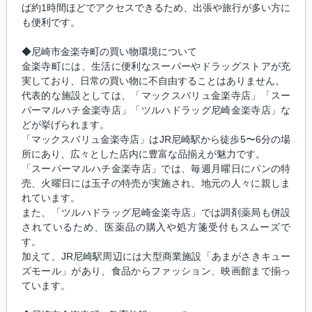
ば約1時間ほどでアクセスできるため、出張や旅行が多い方に
も便利です。
◆尼崎市金楽寺町の買い物環境について
金楽寺町には、生活に便利なスーパーやドラッグストアが充
実しており、日常の買い物に不自由することはありません。
代表的な施設としては、「マックスバリュ金楽寺店」「スー
パーマルハチ金楽寺店」「ツルハドラッグ尼崎金楽寺店」な
どが挙げられます。
「マックスバリュ金楽寺店」はJR尼崎駅から徒歩5〜6分の場
所にあり、広々とした店内に豊富な品揃えが魅力です。
「スーパーマルハチ金楽寺店」では、毎週月曜日にパンの特
売、火曜日には玉子の特売が実施され、地元の人々に親しま
れています。
また、「ツルハドラッグ尼崎金楽寺店」では調剤薬局も併設
されているため、医薬品の購入や処方箋受付もスムーズで
す。
加えて、JR尼崎駅周辺には大型商業施設「あまがさきキュー
ズモール」があり、食品からファッション、映画館まで揃っ
ています。