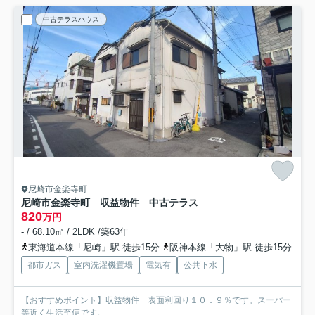
中古テラスハウス
尼崎市金楽寺町
尼崎市金楽寺町 収益物件 中古テラス
820
万円
- / 68.10㎡ / 2LDK /築63年
東海道本線「尼崎」駅 徒歩15分
阪神本線「大物」駅 徒歩15分
都市ガス
室内洗濯機置場
電気有
公共下水
【おすすめポイント】収益物件 表面利回り１０．９％です。スーパー
等近く生活至便です。