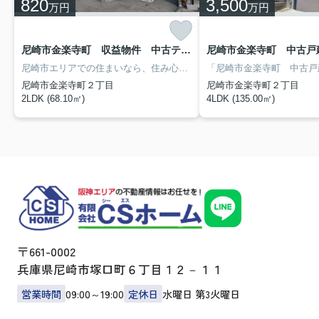
820
3,500
万円
万円
尼崎市金楽寺町 収益物件 中古テラス
尼崎市金楽寺町 中古戸
尼崎市エリアでの住まいなら、住み心地も快適な「尼崎市金楽寺町 収益物件 中古テラス」はいかがでしょうか！薬や日用品を買うのに便利なウエルシア金楽寺まで、272mです！家から合志病院まで466mです！一戸建て探しならお任せください！当社のスタッフは、東海道本線尼崎付近での住まい探しをしっかりとサポートいたします！まずは
尼崎市金楽寺町２丁目
尼崎市金楽寺町２丁目
2LDK (68.10㎡)
4LDK (135.00㎡)
〒661-0002
兵庫県尼崎市塚口町６丁目１２－１１
営業時間
09:00～19:00
定休日
水曜日 第3火曜日