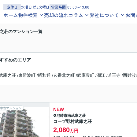
定休日
水曜日 第3火曜日
営業時間
09:00～19:00
ホーム
物件検索
売却の流れ
コラム
弊社について
お問
一戸建てを探す
お役立ち情報
スタッフ紹介
之荘のマンション一覧
沿線
エリア
地図
学区
地域コラム
お客様の声
マンションを探す
スタッフブログ
会社概要
沿線
エリア
地図
学区
すすめのエリア
アクセスマップ
土地を探す
沿線
エリア
地図
学区
武庫之荘
/
東難波町
/
昭和通
/
玄番北之町
/
武庫豊町
/
潮江
/
若王寺
/
西難波
中古マンション
NEW
尼崎市
南武庫之荘
コープ野村武庫之荘
2,080
万円