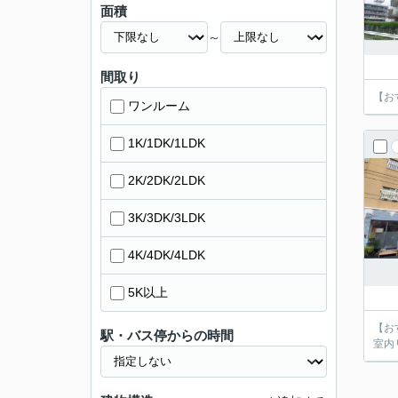
面積
～
間取り
【お
ワンルーム
1K/1DK/1LDK
2K/2DK/2LDK
3K/3DK/3LDK
4K/4DK/4LDK
5K以上
【お
駅・バス停からの時間
室内