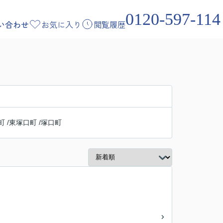
0120-597-114
い合わせ
お気に入り
閲覧履歴
町
/
東塚口町
/
塚口町