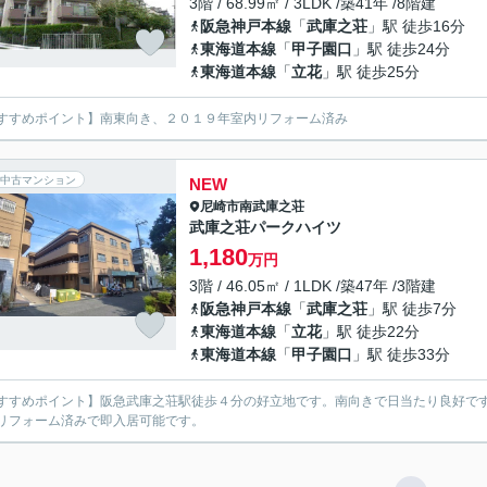
3階 / 68.99㎡ / 3LDK /築41年 /8階建
阪急神戸本線
「
武庫之荘
」駅 徒歩16分
東海道本線
「
甲子園口
」駅 徒歩24分
東海道本線
「
立花
」駅 徒歩25分
すすめポイント】南東向き、２０１９年室内リフォーム済み
中古マンション
NEW
尼崎市
南武庫之荘
武庫之荘パークハイツ
1,180
万円
3階 / 46.05㎡ / 1LDK /築47年 /3階建
阪急神戸本線
「
武庫之荘
」駅 徒歩7分
東海道本線
「
立花
」駅 徒歩22分
東海道本線
「
甲子園口
」駅 徒歩33分
すすめポイント】阪急武庫之荘駅徒歩４分の好立地です。南向きで日当たり良好で
リフォーム済みで即入居可能です。