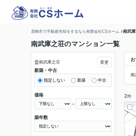
南武庫
尼崎市で不動産売却をするなら有限会社CSホーム
南武庫之荘のマンション一覧
お
南武庫之荘
変更
新築・中古
南
指定しない
新築
中古
価格
2
件
～
築年数