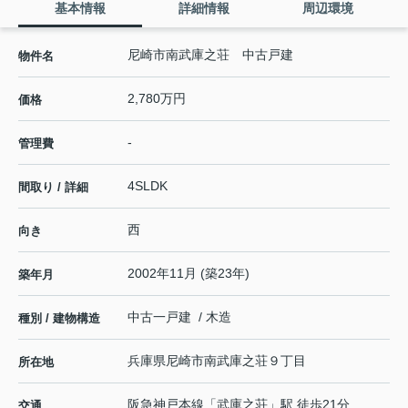
基本情報
詳細情報
周辺環境
尼崎市南武庫之荘 中古戸建
物件名
2,780万円
価格
-
管理費
4SLDK
間取り / 詳細
西
向き
2002年11月 (築23年)
築年月
中古一戸建 / 木造
種別 / 建物構造
兵庫県
尼崎市
南武庫之荘
９丁目
所在地
阪急神戸本線
「
武庫之荘
」駅 徒歩21分
交通