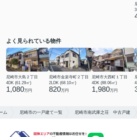
3
よく見られている物件
尼崎市大島２丁目
尼崎市金楽寺町２丁目
尼崎市大西町１丁目
4DK (61.29㎡)
2LDK (68.10㎡)
4DK (88.06㎡)
4
1,080
820
1,980
万円
万円
万円
ーム
尼崎市の一戸建て一覧
尼崎市南武庫之荘 中古戸建