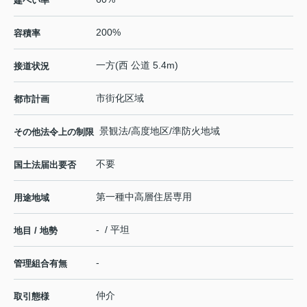
建ぺい率
200%
容積率
一方(西 公道 5.4m)
接道状況
市街化区域
都市計画
景観法/高度地区/準防火地域
その他法令上の制限
不要
国土法届出要否
第一種中高層住居専用
用途地域
- / 平坦
地目 / 地勢
-
管理組合有無
仲介
取引態様