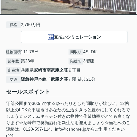
2,780万円
価格
支払いシミュレーション
111.78㎡
4SLDK
建物面積
間取り
築23年
3階建
築年数
階建て
兵庫県
尼崎市
南武庫之荘
９丁目
所在地
阪急神戸本線
「
武庫之荘
」駅 徒歩21分
交通
セールスポイント
守部公園まで300mです☆ゆったりとした間取りが嬉しい、12帖
以上のLDK☆平坦地はあなたの生活をきっと豊かにしてくれるで
しょう☆システムキッチン付きの物件で作業効率がとても良くな
ります☆尼崎市で笑顔溢れる新生活を迎えましょう☆当社へのご
連絡は、0120-597-114、info@cshome.jpからご利用ください
(^^)