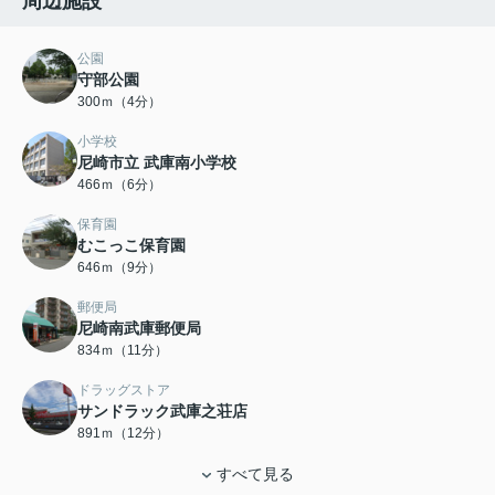
周辺施設
公園
守部公園
300ｍ（4分）
小学校
尼崎市立 武庫南小学校
466ｍ（6分）
保育園
むこっこ保育園
646ｍ（9分）
郵便局
尼崎南武庫郵便局
834ｍ（11分）
ドラッグストア
サンドラック武庫之荘店
891ｍ（12分）
すべて見る