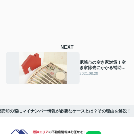
NEXT
尼崎市の空き家対策！空
き家除去にかかる補助金
制度を活用しよう
2021.08.20
産売却の際にマイナンバー情報が必要なケースとは？その理由を解説！