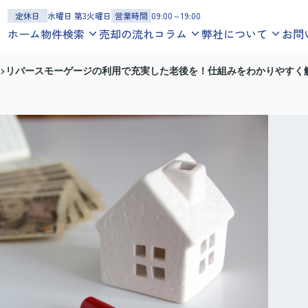
定休日
水曜日 第3火曜日
営業時間
09:00～19:00
ホーム
物件検索
売却の流れ
コラム
弊社について
お問
一戸建てを探す
お役立ち情報
スタッフ紹介
リバースモーゲージの利用で充実した老後を！仕組みをわかりやすく
沿線
エリア
地図
学区
地域コラム
お客様の声
マンションを探す
スタッフブログ
会社概要
沿線
エリア
地図
学区
アクセスマップ
土地を探す
沿線
エリア
地図
学区