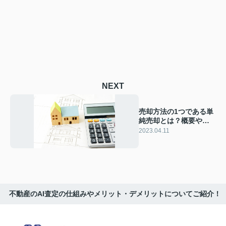
NEXT
売却方法の1つである単
純売却とは？概要やメ
リットをご紹介
2023.04.11
不動産のAI査定の仕組みやメリット・デメリットについてご紹介！