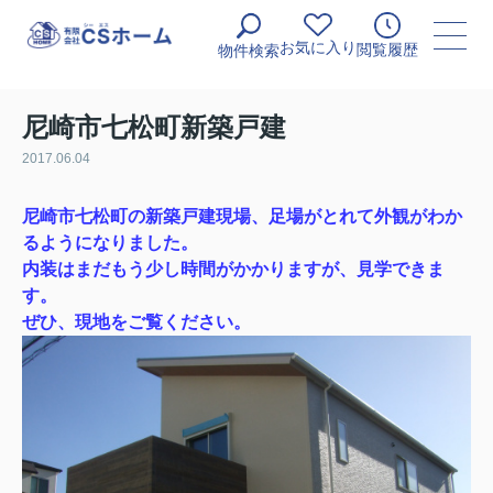
お気に入り
閲覧履歴
物件検索
尼崎市七松町新築戸建
2017.06.04
尼崎市七松町の新築戸建現場、足場がとれて外観がわか
るようになりました。
内装はまだもう少し時間がかかりますが、見学できま
す。
ぜひ、現地をご覧ください。