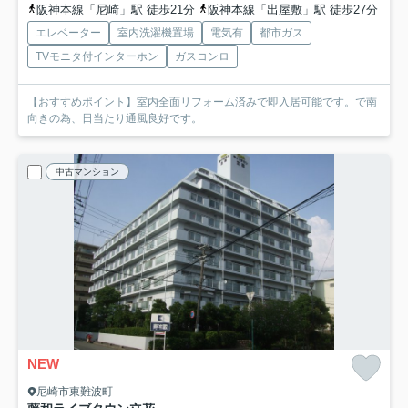
阪神本線「尼崎」駅 徒歩21分
阪神本線「出屋敷」駅 徒歩27分
エレベーター
室内洗濯機置場
電気有
都市ガス
TVモニタ付インターホン
ガスコンロ
【おすすめポイント】室内全面リフォーム済みで即入居可能です。で南
向きの為、日当たり通風良好です。
中古マンション
NEW
尼崎市東難波町