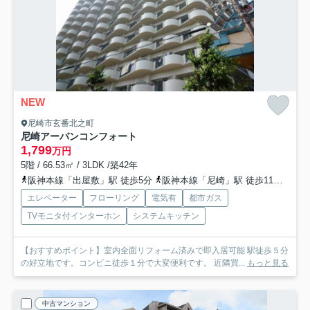
NEW
尼崎市玄番北之町
尼崎アーバンコンフォート
1,799
万円
5階 / 66.53㎡ / 3LDK /築42年
阪神本線「出屋敷」駅 徒歩5分
阪神本線「尼崎」駅 徒歩11分
阪神
エレベーター
フローリング
電気有
都市ガス
TVモニタ付インターホン
システムキッチン
【おすすめポイント】室内全面リフォーム済みで即入居可能 駅徒歩５分
の好立地です。コンビニ徒歩１分で大変便利です。 近隣買...
もっと見る
中古マンション