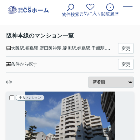
お気に入り
閲覧履歴
物件検索
阪神本線のマンション一覧
大阪駅,福島駅,野田阪神駅,淀川駅,姫島駅,千船駅,杭瀬駅,大物駅,尼崎駅,出屋敷駅,尼崎センタープール前駅,武庫川駅,鳴尾・武庫川女子大前駅,甲子園駅,久寿川駅,今津駅,西宮駅,香櫨園駅,打出駅,芦屋駅,深江駅,青木駅,魚崎駅,住吉駅,御影駅,石屋川駅,新在家駅,大石駅,西灘駅,岩屋駅,春日野道駅,三ノ宮駅,元町駅
変更
条件から探す
変更
6
件
中古マンション