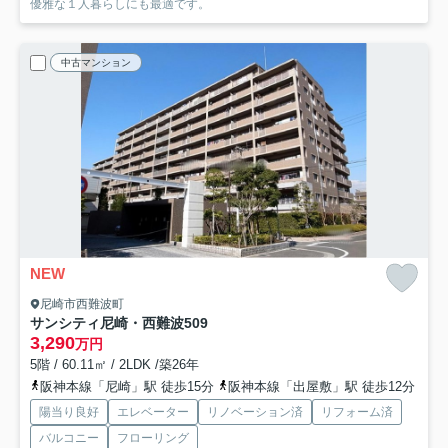
優雅な１人暮らしにも最適です。
中古マンション
NEW
尼崎市西難波町
サンシティ尼崎・西難波
509
3,290
万円
5階 / 60.11㎡ / 2LDK /築26年
阪神本線「尼崎」駅 徒歩15分
阪神本線「出屋敷」駅 徒歩12分
陽当り良好
エレベーター
リノベーション済
リフォーム済
バルコニー
フローリング