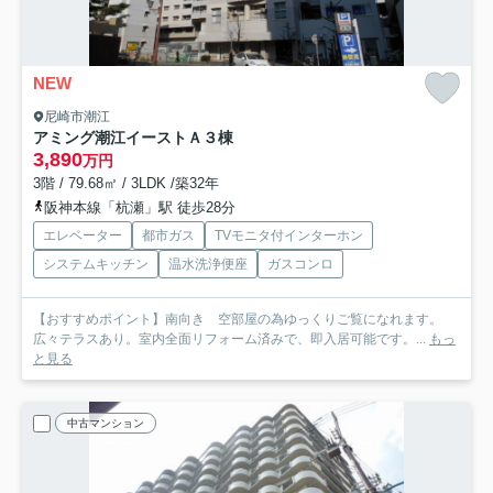
NEW
尼崎市潮江
アミング潮江イーストＡ３棟
3,890
万円
3階 / 79.68㎡ / 3LDK /築32年
阪神本線「杭瀬」駅 徒歩28分
エレベーター
都市ガス
TVモニタ付インターホン
システムキッチン
温水洗浄便座
ガスコンロ
【おすすめポイント】南向き 空部屋の為ゆっくりご覧になれます。
広々テラスあり。室内全面リフォーム済みで、即入居可能です。...
もっ
と見る
中古マンション