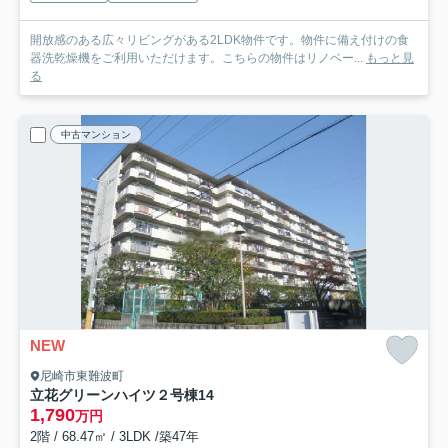
開放感のある広々リビングがある2LDK物件です。物件に備え付けの食
器洗乾燥機をご利用いただけます。こちらの物件はリノベー...
もっと見
る
中古マンション
NEW
尼崎市東難波町
立花グリーンハイツ２号棟
14
1,790
万円
2階 / 68.47㎡ / 3LDK /築47年