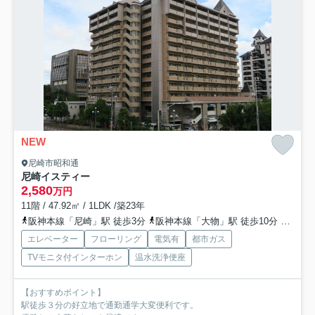
NEW
尼崎市昭和通
尼崎イスティー
2,580
万円
11階 / 47.92㎡ / 1LDK /築23年
阪神本線「尼崎」駅 徒歩3分
阪神本線「大物」駅 徒歩10分
阪神本
エレベーター
フローリング
電気有
都市ガス
TVモニタ付インターホン
温水洗浄便座
【おすすめポイント】
駅徒歩３分の好立地で通勤通学大変便利です。