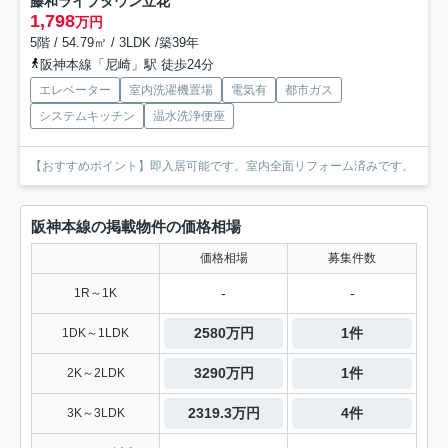
藤和ライブタウン立花
1,798
万円
5階 / 54.79㎡ / 3LDK /築39年
阪神本線「尼崎」駅 徒歩24分
エレベーター
室内洗濯機置場
電気有
都市ガス
システムキッチン
温水洗浄便座
【おすすめポイント】即入居可能です。室内全面リフォーム済みです。
阪神本線の掲載物件の価格相場
価格相場
募集件数
-
-
1R～1K
2580万円
1件
1DK～1LDK
3290万円
1件
2K～2LDK
2319.3万円
4件
3K～3LDK