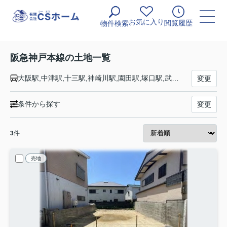
お気に入り
閲覧履歴
物件検索
阪急神戸本線の土地一覧
大阪駅,中津駅,十三駅,神崎川駅,園田駅,塚口駅,武庫之荘駅,西宮北口駅,夙川駅,芦屋川駅,岡本駅,御影駅,六甲駅,王子公園駅,春日野道駅,三ノ宮駅
変更
条件から探す
変更
3
件
売地