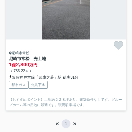
尼崎市常松
尼崎市常松 売土地
1
2,800
億
万円
- / 756.22㎡ / -
阪急神戸本線「武庫之荘」駅 徒歩31分
都市ガス
公共下水
【おすすめポイント】土地約２２８坪あり、建築条件なしです。グルー
プホーム等の用地に最適です。現況駐車場です。
1