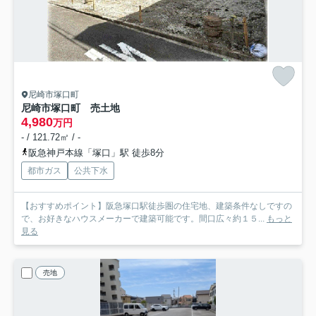
尼崎市塚口町
尼崎市塚口町 売土地
4,980
万円
- / 121.72㎡ / -
阪急神戸本線「塚口」駅 徒歩8分
都市ガス
公共下水
【おすすめポイント】阪急塚口駅徒歩圏の住宅地、建築条件なしですの
で、お好きなハウスメーカーで建築可能です。間口広々約１５...
もっと
見る
売地