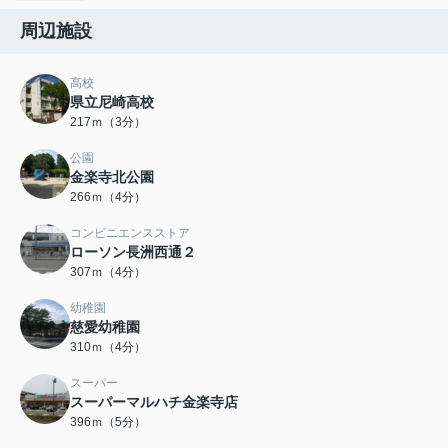
周辺施設
高校
県立尼崎高校
217ｍ（3分）
公園
金楽寺北公園
266ｍ（4分）
コンビニエンスストア
ローソン長洲西通２
307ｍ（4分）
幼稚園
慈愛幼稚園
310ｍ（4分）
スーパー
スーパーマルハチ金楽寺店
396ｍ（5分）