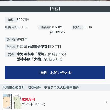
【外観】
820万円
価格
68.10㎡
13.63坪
2LDK
建物面積
土地面積
間取り
(45.09㎡)
築63年
築年数
兵庫県
尼崎市
金楽寺町
２丁目
所在地
東海道本線
「
尼崎
」駅 徒歩15分
交通
阪神本線
「
大物
」駅 徒歩15分
お問い合わせ
無料
尼崎市金楽寺町 収益物件 中古テラスの販売中物件
820万円
20.60坪(68.10㎡)