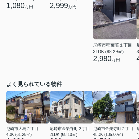
2,999
1,080
万円
万円
尼崎市稲葉荘１丁目
3LDK (88.29㎡)
3
2,980
万円
よく見られている物件
尼崎市大島２丁目
尼崎市金楽寺町２丁目
尼崎市金楽寺町２丁目
4DK (61.29㎡)
2LDK (68.10㎡)
4LDK (135.00㎡)
4