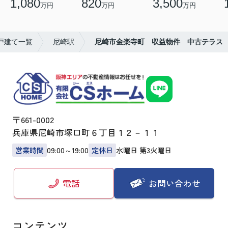
1,080
820
3,500
万円
万円
万円
戸建て一覧
尼崎駅
尼崎市金楽寺町 収益物件 中古テラス
〒661-0002
兵庫県尼崎市塚口町６丁目１２－１１
営業時間
09:00～19:00
定休日
水曜日 第3火曜日
お問い合わせ
電話
コンテンツ