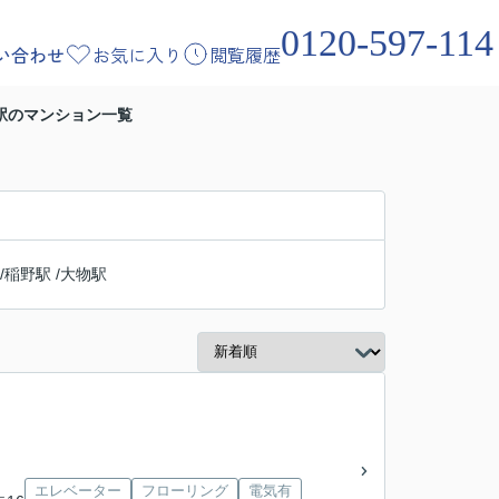
0120-597-114
い合わせ
お気に入り
閲覧履歴
駅のマンション一覧
/
稲野駅
/
大物駅
エレベーター
フローリング
電気有