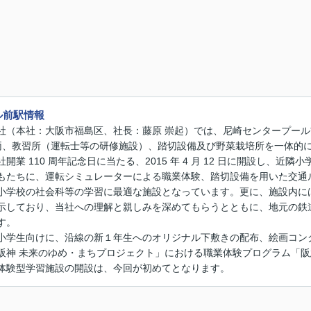
ル前駅情報
社（本社：大阪市福島区、社長：藤原 崇起）では、尼崎センタープー
1 形車両、教習所（運転士等の研修施設）、踏切設備及び野菜栽培所を一体
開業 110 周年記念日に当たる、2015 年 4 月 12 日に開設し、
もたちに、運転シミュレーターによる職業体験、踏切設備を用いた交通
小学校の社会科等の学習に最適な施設となっています。更に、施設内に
示しており、当社への理解と親しみを深めてもらうとともに、地元の鉄
す。
小学生向けに、沿線の新１年生へのオリジナル下敷きの配布、絵画コン
阪神 未来のゆめ・まちプロジェクト」における職業体験プログラム「阪
体験型学習施設の開設は、今回が初めてとなります。