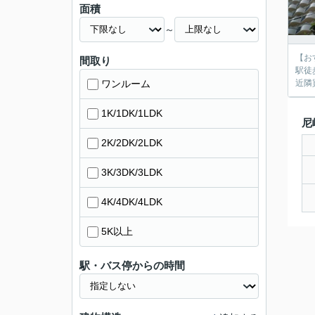
面積
～
【お
間取り
駅徒
ワンルーム
近隣
1K/1DK/1LDK
尼
2K/2DK/2LDK
3K/3DK/3LDK
4K/4DK/4LDK
5K以上
駅・バス停からの時間