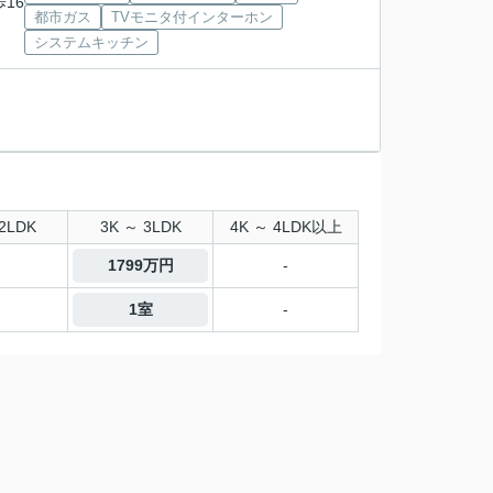
歩16
都市ガス
TVモニタ付インターホン
システムキッチン
2LDK
3K ～ 3LDK
4K ～ 4LDK以上
1799万円
-
1室
-