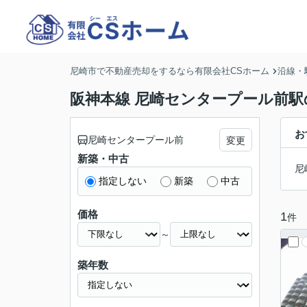
尼崎市で不動産売却をするなら有限会社CSホーム
沿線・
阪神本線 尼崎センタープール前
お
尼崎センタープール前
変更
新築・中古
尼
指定しない
新築
中古
価格
1
件
～
築年数