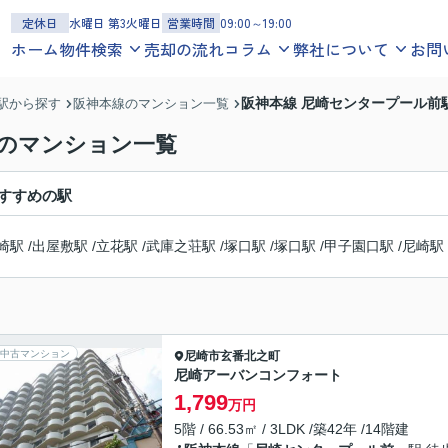
定休日
水曜日 第3火曜日
営業時間
09:00～19:00
ホーム
物件検索
売却の流れ
コラム
弊社について
お問
一戸建てを探す
お役立ち情報
スタッフ紹介
阪神本線 尼崎センタープール前
駅から探す
阪神本線のマンション一覧
沿線
エリア
地図
学区
地域コラム
お客様の声
駅のマンション一覧
マンションを探す
スタッフブログ
会社概要
沿線
エリア
地図
学区
すすめの駅
アクセスマップ
土地を探す
沿線
エリア
地図
学区
崎駅
/
出屋敷駅
/
立花駅
/
武庫之荘駅
/
塚口駅
/
塚口駅
/
甲子園口駅
/
尼崎駅
中古マンション
尼崎市
玄番北之町
尼崎アーバンコンフォート
1,799
万円
5階 / 66.53㎡ / 3LDK /築42年 /14階建