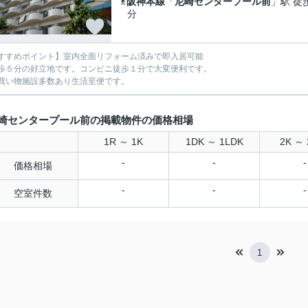
阪神本線
「
尼崎センタープール前
」駅 徒
分
すすめポイント】室内全面リフォーム済みで即入居可能
歩５分の好立地です。コンビニ徒歩１分で大変便利です。
買い物施設多数あり生活至便です。
崎センタープール前の掲載物件の価格相場
1R ～ 1K
1DK ～ 1LDK
2K ～ 
-
-
-
価格相場
-
-
-
空室件数
1