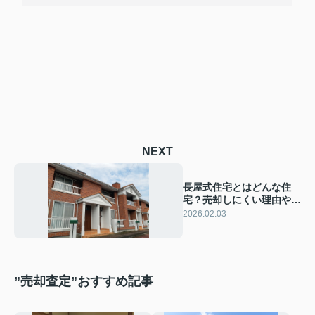
NEXT
長屋式住宅とはどんな住
宅？売却しにくい理由や売
却方法とともに解説
2026.02.03
”売却査定”おすすめ記事