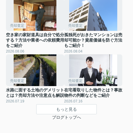
売却査定
売却査定
空き家の家財道具は自分で処分
孤独死がおきたマンションは売
する？方法や業者への依頼費用
却可能か？資産価値を防ぐ方法
をご紹介
もご紹介！
2026.08.06
2026.08.04
売却査定
売却査定
水路に面する土地のデメリット
在宅看取りした物件とは？事故
とは？売却方法や注意点も解説
物件の判断などをご紹介
2026.07.19
2026.07.16
もっと見る
ブログトップへ