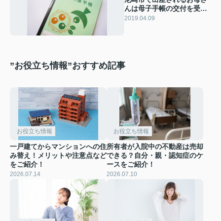
んは母子手帳の交付を受け
よう！
2019.04.09
”お役立ち情報”おすすめ記事
お役立ち情報
お役立ち情報
一戸建てからマンションへの住
所有者が入院中の不動産は売却
み替え！メリットや注意点など
できる？自分・親・認知症のケ
をご紹介！
ースをご紹介！
2026.07.14
2026.07.10