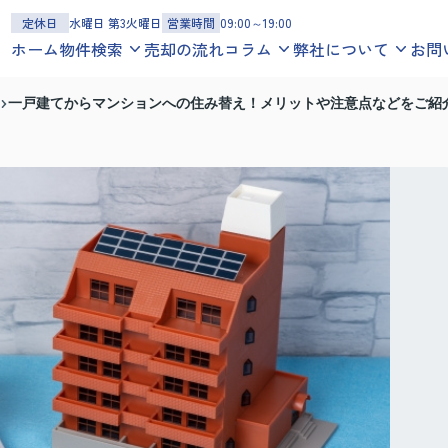
定休日
水曜日 第3火曜日
営業時間
09:00～19:00
ホーム
物件検索
売却の流れ
コラム
弊社について
お問
一戸建てを探す
お役立ち情報
スタッフ紹介
一戸建てからマンションへの住み替え！メリットや注意点などをご紹
沿線
エリア
地図
学区
地域コラム
お客様の声
マンションを探す
スタッフブログ
会社概要
沿線
エリア
地図
学区
アクセスマップ
土地を探す
沿線
エリア
地図
学区