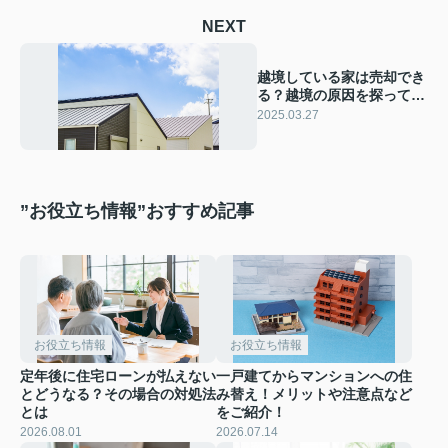
NEXT
越境している家は売却でき
る？越境の原因を探って対
処法を探すコツとは
2025.03.27
”お役立ち情報”おすすめ記事
お役立ち情報
お役立ち情報
定年後に住宅ローンが払えない
一戸建てからマンションへの住
とどうなる？その場合の対処法
み替え！メリットや注意点など
とは
をご紹介！
2026.08.01
2026.07.14