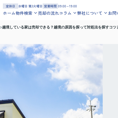
定休日
水曜日 第3火曜日
営業時間
09:00～19:00
ホーム
物件検索
売却の流れ
コラム
弊社について
お問
一戸建てを探す
お役立ち情報
スタッフ紹介
越境している家は売却できる？越境の原因を探って対処法を探すコツ
沿線
エリア
地図
学区
地域コラム
お客様の声
マンションを探す
スタッフブログ
会社概要
沿線
エリア
地図
学区
アクセスマップ
土地を探す
沿線
エリア
地図
学区