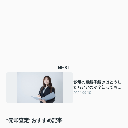
NEXT
叔母の相続手続きはどうし
たらいいのか？知っておく
べき注意点を解説！
2024.09.10
”売却査定”おすすめ記事