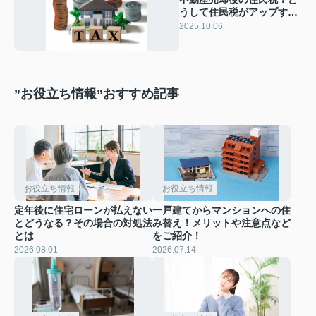
うして住民税がアップする
のか仕組みをチェック
2025.10.06
”お役立ち情報”おすすめ記事
お役立ち情報
お役立ち情報
定年後に住宅ローンが払えない
一戸建てからマンションへの住
とどうなる？その場合の対処法
み替え！メリットや注意点など
とは
をご紹介！
2026.08.01
2026.07.14