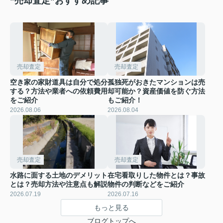
”売却査定”おすすめ記事
売却査定
売却査定
空き家の家財道具は自分で処分
孤独死がおきたマンションは売
する？方法や業者への依頼費用
却可能か？資産価値を防ぐ方法
をご紹介
もご紹介！
2026.08.06
2026.08.04
売却査定
売却査定
水路に面する土地のデメリット
在宅看取りした物件とは？事故
とは？売却方法や注意点も解説
物件の判断などをご紹介
2026.07.19
2026.07.16
もっと見る
ブログトップへ