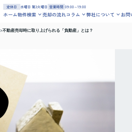
定休日
水曜日 第3火曜日
営業時間
09:00～19:00
ホーム
物件検索
売却の流れ
コラム
弊社について
お問
一戸建てを探す
お役立ち情報
スタッフ紹介
不動産売却時に取り上げられる「負動産」とは？
沿線
エリア
地図
学区
地域コラム
お客様の声
マンションを探す
スタッフブログ
会社概要
沿線
エリア
地図
学区
アクセスマップ
土地を探す
沿線
エリア
地図
学区