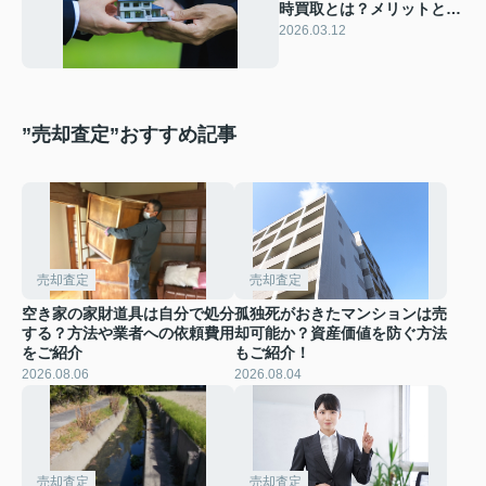
時買取とは？メリットと向
いている方もご紹介
2026.03.12
”売却査定”おすすめ記事
売却査定
売却査定
空き家の家財道具は自分で処分
孤独死がおきたマンションは売
する？方法や業者への依頼費用
却可能か？資産価値を防ぐ方法
をご紹介
もご紹介！
2026.08.06
2026.08.04
売却査定
売却査定