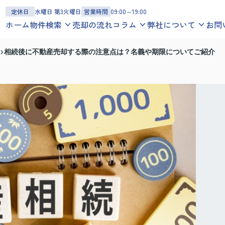
定休日
水曜日 第3火曜日
営業時間
09:00～19:00
ホーム
物件検索
売却の流れ
コラム
弊社について
お問
一戸建てを探す
お役立ち情報
スタッフ紹介
相続後に不動産売却する際の注意点は？名義や期限についてご紹介
沿線
エリア
地図
学区
地域コラム
お客様の声
マンションを探す
スタッフブログ
会社概要
沿線
エリア
地図
学区
アクセスマップ
土地を探す
沿線
エリア
地図
学区