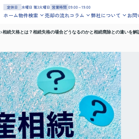
定休日
水曜日 第3火曜日
営業時間
09:00～19:00
ホーム
物件検索
売却の流れ
コラム
弊社について
お問
一戸建てを探す
お役立ち情報
スタッフ紹介
相続欠格とは？相続失格の場合どうなるのかと相続廃除との違いを解
沿線
エリア
地図
学区
地域コラム
お客様の声
マンションを探す
スタッフブログ
会社概要
沿線
エリア
地図
学区
アクセスマップ
土地を探す
沿線
エリア
地図
学区