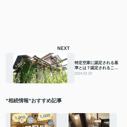
NEXT
特定空家に認定される基
準とは？認定されること
によるリスクも解説
2024.02.20
”相続情報”おすすめ記事