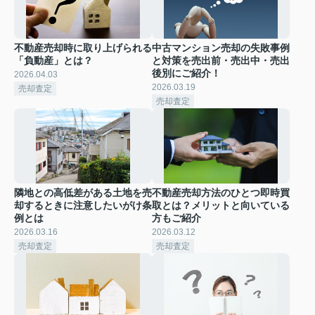
不動産売却時に取り上げられる
中古マンション売却の失敗事例
「負動産」とは？
と対策を売出前・売出中・売出
後別にご紹介！
2026.04.03
2026.03.19
売却査定
売却査定
隣地との高低差がある土地を売
不動産売却方法のひとつ即時買
却するときに注意したいがけ条
取とは？メリットと向いている
例とは
方もご紹介
2026.03.16
2026.03.12
売却査定
売却査定