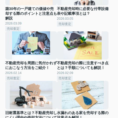
築30年の一戸建ての価値や売
不動産売却時に必要な付帯設備
却する際のポイントと注意点も
表や記載事項とは？
解説
2026.03.05
2026.03.09
売却査定
売却査定
不動産売却を周囲に気付かれず
不動産売却の際に注意すべき点
におこなう方法をご紹介！
とは？手順についても解説！
2026.02.14
2026.02.09
売却査定
売却査定
旧耐震基準とは？不動産売却し
水漏れのある家を売却する際の
にくい理由や売却方法について
注意点を解説！