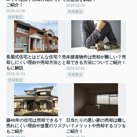
ご紹介！
2026.02.05
2026.02.06
売却査定
売却査定
長屋式住宅とはどんな住宅？売
未接道物件は売却が難しい？売
却しにくい理由や売却方法とと
却できる方法についてご紹介！
もに解説
2026.02.02
2026.02.03
売却査定
売却査定
築40年の住宅は売却できる？
日当たりの悪い家の売却は難し
売れにくい理由や放置のリスク
い？メリットや売却するコツを
もご紹介
ご紹介！