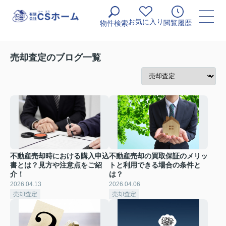
お気に入り
閲覧履歴
物件検索
売却査定のブログ一覧
不動産売却時における購入申込
不動産売却の買取保証のメリッ
書とは？見方や注意点をご紹
トと利用できる場合の条件と
介！
は？
2026.04.13
2026.04.06
売却査定
売却査定